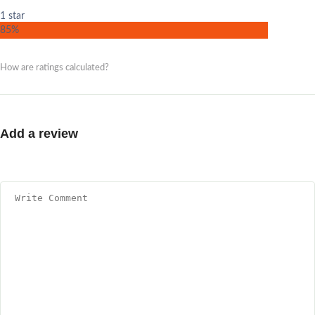
1 star
85%
How are ratings calculated?
Add a review